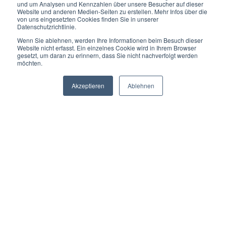
und um Analysen und Kennzahlen über unsere Besucher auf dieser
Website und anderen Medien-Seiten zu erstellen. Mehr Infos über die
von uns eingesetzten Cookies finden Sie in unserer
Datenschutzrichtlinie.
Wenn Sie ablehnen, werden Ihre Informationen beim Besuch dieser
Website nicht erfasst. Ein einzelnes Cookie wird in Ihrem Browser
gesetzt, um daran zu erinnern, dass Sie nicht nachverfolgt werden
möchten.
Akzeptieren
Ablehnen
Von der Produktion über den
Versand
bis in den Verkauf...
Unsere Lösungen haben bereits zahlreichen Bäckereien geholfen, die
täglichen Abläufe zu optimieren.
Wir verstehen Deine Branche mit ihren zentralen Herausforderungen. Lass
uns diese anpacken!