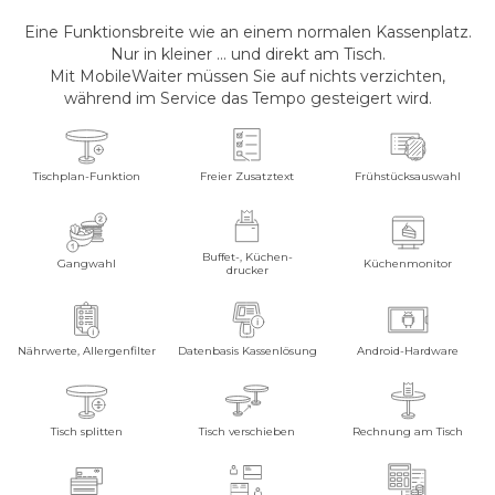
Eine Funktionsbreite wie an einem normalen Kassenplatz.
158.8 × 76.4 × 17.8 mm
Nur in kleiner … und direkt am Tisch.
Mit MobileWaiter müssen Sie auf nichts verzichten,
während im Service das Tempo gesteigert wird.
1x On/Off button
1x Shortcuts
2x Volume +/-
Tischplan-Funktion
Freier Zusatztext
Frühstücksauswahl
2 MP Frontkamera
5 MP Rückkamera mit Blitz zum Lesen von 1D- & 2D-Codes
Buffet-, Küchen-
Gangwahl
Küchenmonitor
drucker
Scanner am Gerätekopf zum Lesen von 1D- & 2D-Codes
270 g (inkl. Akku)
Nährwerte, Allergenfilter
Datenbasis Kassenlösung
Android-Hardware
PayDroid powered by Android (Start mit Android 8.1)
Tisch splitten
Tisch verschieben
Rechnung am Tisch
Eingang: 100 ~ 240 V AC, 50/60 Hz
Ausgang: 5.0 V DC, 2.0 A