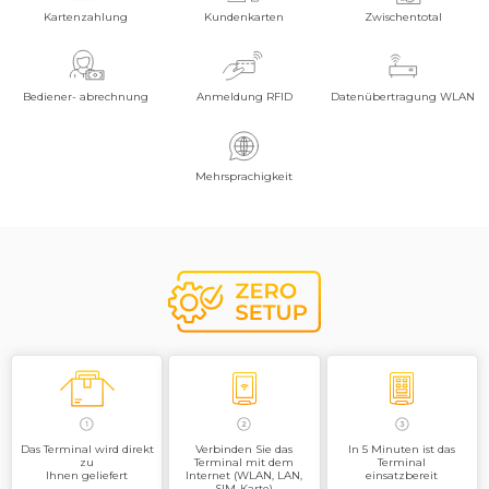
WiFi (2,4 GHz + 5 GHz)
Kartenzahlung
Kundenkarten
Zwischentotal
Bluetooth 4.2
4G, 1x SIM , 2x SAM, 1 PSAM, 1 Micro SD (bis zu 128 GB)
Bediener- abrechnung
Anmeldung RFID
Datenübertragung WLAN
Lautsprecher
Kontaktlosleser: ISO 14443 A/B, MIFARE, girocard kontaktlos,
Mehrsprachigkeit
Mastercard kontaktlos, Visa kontaktlos, American Express kontaktlos,
Diners kontaktlos, UPI kontaktlos
Chipkartenleser: (beleuchtet) EMV L1 & L2
Magnetstreifenleser: 3 Spur, bidirektionalQR-Code basierte
Bezahlverfahren (via Kamera)
Das Terminal wird direkt
Verbinden Sie das
In 5 Minuten ist das
zu
Terminal mit dem
Terminal
Ihnen geliefert
Internet (WLAN, LAN,
einsatzbereit
SIM-Karte)