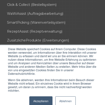
Click & Collect (Bestellsystem)
WaWiAssist (Auftragsbearbeitung)
SmartPicking (Warenverteilsystem)
RezeptAssist (Rezeptverwaltung)
ZusätzlicheProdukte (Erweiterungen)
Diese Website speichert Cookies auf Ihrem Computer. Diese Cookies
info@hssoft.de
werden verwendet, um Informationen über Ihre Interaktion mit unserer
Website zu erfassen und damit wir uns an Sie erinnern können. Wir
0721 754 037 50
nutzen diese Informationen, um Ihre Website-Erfahrung zu optimieren
und um Analysen und Kennzahlen über unsere Besucher auf dieser
Website und anderen Medien-Seiten zu erstellen. Mehr Infos über die
HS-Soft AG
von uns eingesetzten Cookies finden Sie in unserer
kuia office (3. OG)
Datenschutzrichtlinie.
Hinterbergstrasse 16
6312 Steinhausen ZG
Wenn Sie ablehnen, werden Ihre Informationen beim Besuch dieser
Website nicht erfasst. Ein einzelnes Cookie wird in Ihrem Browser
gesetzt, um daran zu erinnern, dass Sie nicht nachverfolgt werden
möchten.
Copyright © 2026 HS-Soft. Alle Rechte vorbehalten.
Akzeptieren
Ablehnen