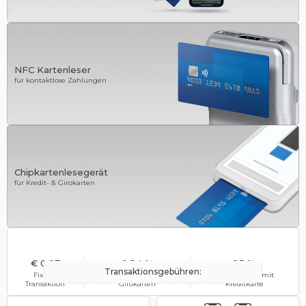
NFC Kartenleser
für kontaktlose Zahlungen
Chipkartenlesegerät
für Kredit- & Girokarten
€ 0,07
0,24 %
1,5 %
Transaktionsgebühren:
Fix pro
vom Umsatz mit
vom Umsatz mit
Transaktion
Girokarten
Kreditkarte