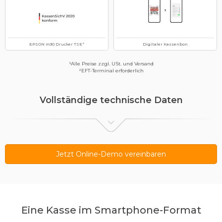
EPSON m30 Drucker TSE²
Digitaler Kassenbon
¹Alle Preise zzgl. USt. und Versand
²EFT-Terminal erforderlich
Vollständige technische Daten
5,5“ LED-Farbdisplay, 1440×720, Kapazitiver Touchscreen, Integriertes
Signature Pad
Jetzt Online-Demo vereinbaren
2 GB RAM
16 GB eMMC Flash (erweiterbar bis zu 128 GB via MicroSD)
Cortex A53 Quad Core 1.4 GHz
Eine Kasse im Smartphone-Format
Li-Ion Akku 5150 mAh, 3.8 V