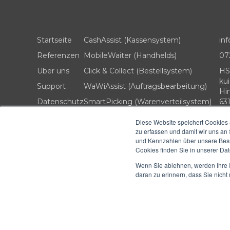
Startseite
CashAssist (Kassensystem)
in
Referenzen
MobileWaiter (Handhelds)
07
Über uns
Click & Collect (Bestellsystem)
HS
kui
Support
WaWiAssist (Auftragsbearbeitung)
Hi
Datenschutz
SmartPicking (Warenverteilsystem)
63
Impressum
RezeptAssist (Rezeptverwaltung)
Diese Website speichert Cookies 
zu erfassen und damit wir uns an
ZusätzlicheProdukte (Erweiterungen)
und Kennzahlen über unsere Besuc
Cookies finden Sie in unserer Date
Wenn Sie ablehnen, werden Ihre I
daran zu erinnern, dass Sie nich