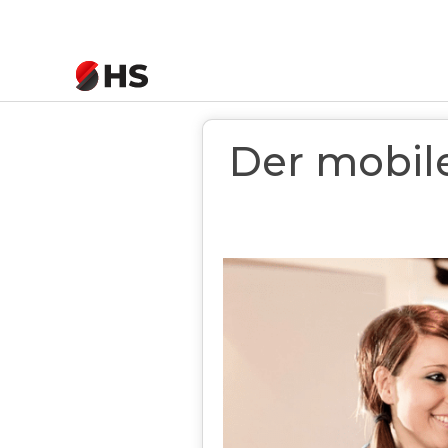
Startseite
>
News
>
Der mobileWaiter...f
Der mobile