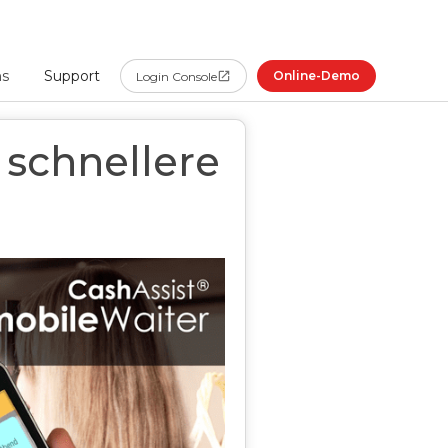
ns
Support
Online-Demo
Login Console
 schnellere