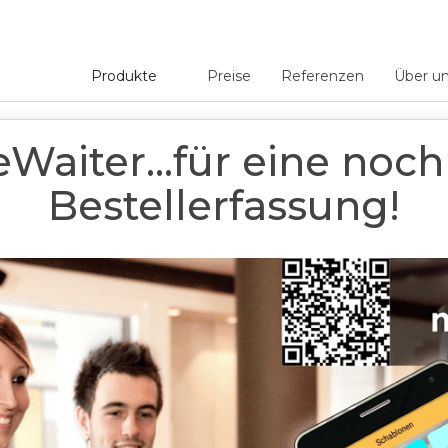
Produkte
Preise
Referenzen
Über u
ür eine noch schnellere Bestellerfassung!
Waiter...für eine noch
Bestellerfassung!