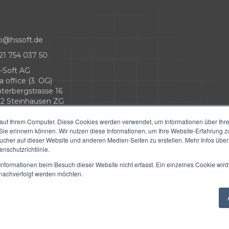
fo@hssoft.de
21 754 037 50
-Soft AG
a office (3. OG)
nterbergstrasse 16
12 Steinhausen ZG
auf Ihrem Computer. Diese Cookies werden verwendet, um Informationen über Ihre 
 Sie erinnern können. Wir nutzen diese Informationen, um Ihre Website-Erfahrung 
her auf dieser Website und anderen Medien-Seiten zu erstellen. Mehr Infos über
nschutzrichtlinie.
nformationen beim Besuch dieser Website nicht erfasst. Ein einzelnes Cookie wird
Copyright © 2026 HS-Soft. Alle Rechte vorbehalten.
t nachverfolgt werden möchten.