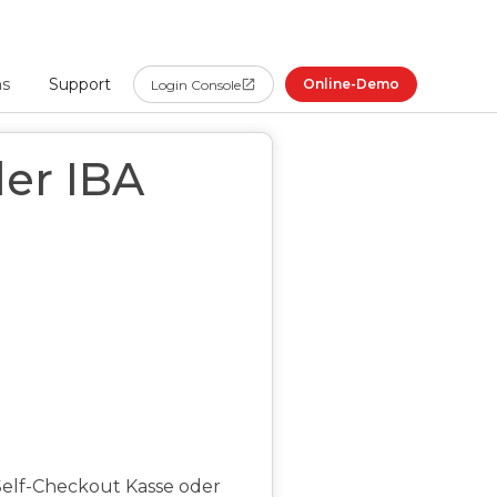
ns
Support
Online-Demo
Login Console
der IBA
Self-Checkout Kasse oder