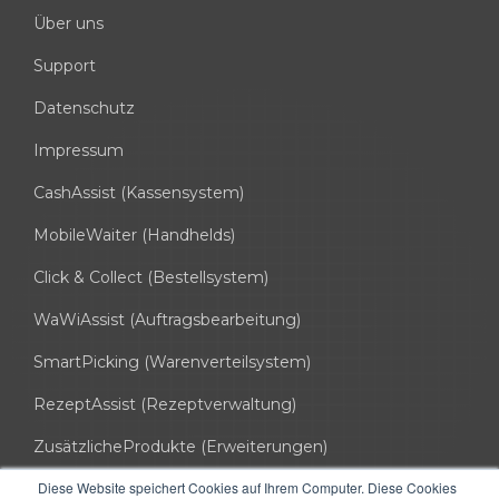
Über uns
Support
Datenschutz
Impressum
CashAssist (Kassensystem)
MobileWaiter (Handhelds)
Click & Collect (Bestellsystem)
WaWiAssist (Auftragsbearbeitung)
SmartPicking (Warenverteilsystem)
RezeptAssist (Rezeptverwaltung)
ZusätzlicheProdukte (Erweiterungen)
Diese Website speichert Cookies auf Ihrem Computer. Diese Cookies
info@hssoft.de