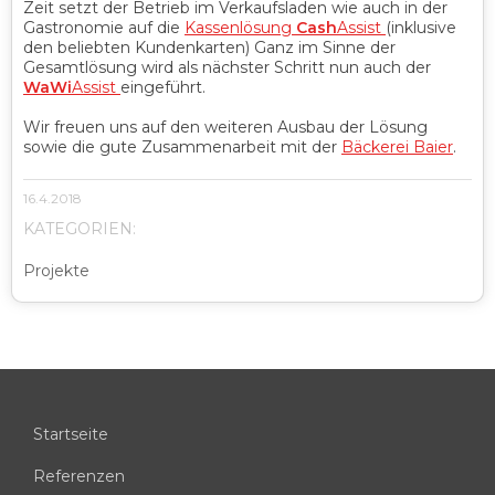
Zeit setzt der Betrieb im Verkaufsladen wie auch in der
Gastronomie auf die
Kassenlösung
Cash
Assist
(inklusive
den beliebten Kundenkarten) Ganz im Sinne der
Gesamtlösung wird als nächster Schritt nun auch der
WaWi
Assist
eingeführt.
Wir freuen uns auf den weiteren Ausbau der Lösung
sowie die gute Zusammenarbeit mit der
Bäckerei Baier
.
16.4.2018
KATEGORIEN:
Projekte
Startseite
Referenzen