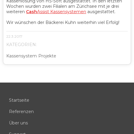
Kassenlösung von HS-Soft ausgestattet. In den letzten
Wochen wurden zwei Filialen am Zürichsee mit je drei
weiteren
Cash
Assist Kassensystemen
ausgestattet.
Wir wünschen der Bäckerei Kuhn weiterhin viel Erfolg!
22.3.2017
KATEGORIEN:
Kassensystem
Projekte
Startseite
Referenzen
Über uns