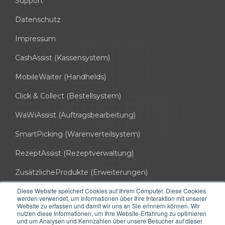
Support
Datenschutz
Impressum
CashAssist (Kassensystem)
MobileWaiter (Handhelds)
Click & Collect (Bestellsystem)
WaWiAssist (Auftragsbearbeitung)
SmartPicking (Warenverteilsystem)
RezeptAssist (Rezeptverwaltung)
ZusätzlicheProdukte (Erweiterungen)
Diese Website speichert Cookies auf Ihrem Computer. Diese Cookies
info@hssoft.de
werden verwendet, um Informationen über Ihre Interaktion mit unserer
Website zu erfassen und damit wir uns an Sie erinnern können. Wir
0721 754 037 50
nutzen diese Informationen, um Ihre Website-Erfahrung zu optimieren
und um Analysen und Kennzahlen über unsere Besucher auf dieser