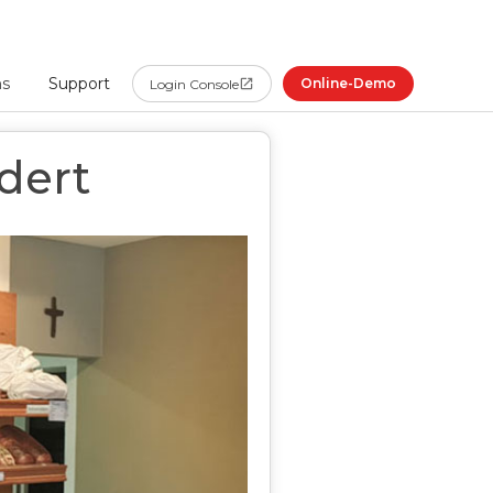
ns
Support
Online-Demo
Login Console
rdert