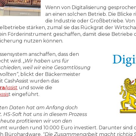
Wenn von Digitalisierung gesproche
an einen solchen Betrieb. Die Blicke 
die Industrie oder Großbetriebe. Von 
elbetriebe stärken, zumal sie das Rückgrat der Wirtschaf
 ein Förderinstrument geschaffen, damit diese Betriebe 
zsicherung nutzen können.
ssensystem anschaffen, dass den
cht wird.
„Wir haben uns für
chieden, weil wir eine Gesamtlösung
wollten“
, blickt der Bäckermeister
 CashAssist wurden das
ra
Assist
und sowie die
ssis
t eingeführt.
mten Daten hat am Anfang doch
. HS-Soft hat uns in diesem Prozess
heute profitieren wir von den
samt wurden rund 10.000 Euro investiert. Darunter sind 
ch Bürohardware.
"Die Zusammenarbeit macht richtig S