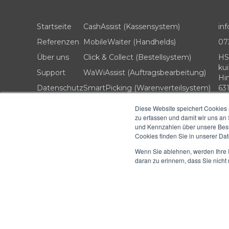
Startseite
CashAssist (Kassensystem)
in
Referenzen
MobileWaiter (Handhelds)
07
Über uns
Click & Collect (Bestellsystem)
HS
kui
Support
WaWiAssist (Auftragsbearbeitung)
Hi
Datenschutz
SmartPicking (Warenverteilsystem)
63
Impressum
RezeptAssist (Rezeptverwaltung)
Diese Website speichert Cookies 
zu erfassen und damit wir uns an
ZusätzlicheProdukte (Erweiterungen)
und Kennzahlen über unsere Besuc
Cookies finden Sie in unserer Date
Wenn Sie ablehnen, werden Ihre I
daran zu erinnern, dass Sie nich