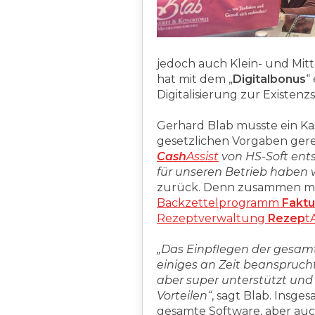
jedoch auch Klein- und Mitt
hat mit dem „
Digitalbonus
“
Digitalisierung zur Existen
Gerhard Blab musste ein Ka
gesetzlichen Vorgaben gere
Cash
Assist
von HS-Soft ents
für unseren Betrieb haben 
zurück. Denn zusammen mit
Backzettelprogramm
Faktu
Rezeptverwaltung
Rezep
tA
„Das Einpflegen der gesa
einiges an Zeit beansprucht
aber super unterstützt und 
Vorteilen“
, sagt Blab. Insge
gesamte Software, aber au