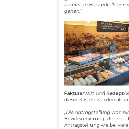
bereits an Bäckerkollegen w
gehen."
Faktura
Assist und
Rezept
As
dieser Kosten wurden als Z
„Die Antragstellung war rel
Bezirksregierung. Unterstü
Antragstellung wie bei vi