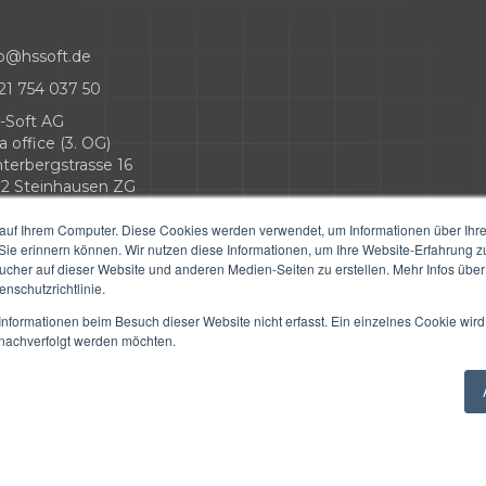
fo@hssoft.de
21 754 037 50
-Soft AG
a office (3. OG)
nterbergstrasse 16
12 Steinhausen ZG
auf Ihrem Computer. Diese Cookies werden verwendet, um Informationen über Ihre 
 Sie erinnern können. Wir nutzen diese Informationen, um Ihre Website-Erfahrung 
her auf dieser Website und anderen Medien-Seiten zu erstellen. Mehr Infos über
nschutzrichtlinie.
nformationen beim Besuch dieser Website nicht erfasst. Ein einzelnes Cookie wird
Copyright © 2026 HS-Soft. Alle Rechte vorbehalten.
t nachverfolgt werden möchten.