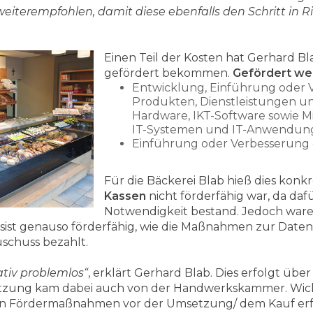
eiterempfohlen, damit diese ebenfalls den Schritt in R
Einen Teil der Kosten hat Gerhard B
gefördert bekommen.
Gefördert we
Entwicklung, Einführung oder 
Produkten, Dienstleistungen un
Hardware, IKT-Software sowie M
IT-Systemen und IT-Anwendun
Einführung oder Verbesserung d
Für die Bäckerei Blab hieß dies konkr
Kassen
nicht förderfähig war, da daf
Notwendigkeit bestand. Jedoch waren 
sist genauso förderfähig, wie die Maßnahmen zur Date
uschuss bezahlt.
ativ problemlos“
, erklärt Gerhard Blab. Dies erfolgt übe
tzung kam dabei auch von der Handwerkskammer. Wichtig
elen Fördermaßnahmen vor der Umsetzung/ dem Kauf erf