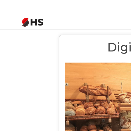
Startseite
>
News
>
Digitalisierung wird
Digi