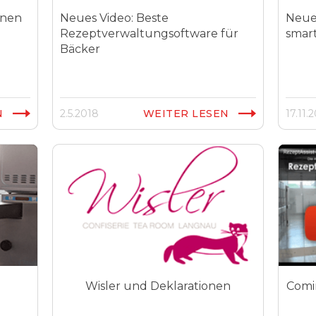
rnen
Neues Video: Beste
Neue
Rezeptverwaltungsoftware für
smart
Bäcker
N
2.5.2018
WEITER LESEN
17.11.
Wisler und Deklarationen
Comin