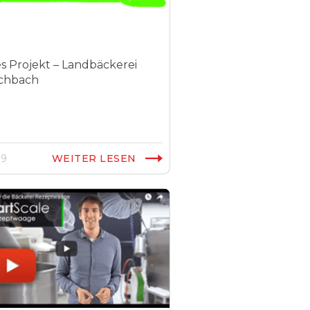
s Projekt – Landbäckerei
chbach
19
WEITER LESEN