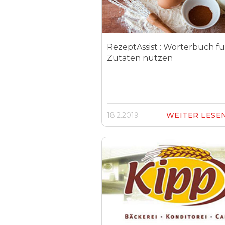
RezeptAssist : Wörterbuch fü
Zutaten nutzen
18.2.2019
WEITER LESE