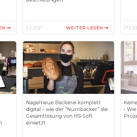
SEN
5.2.2021
WEITER LESEN
21.1.2


Nagelneue Bäckerei komplett
Keine
digital – wie der “Nürnbäcker” die
- Wie
Gesamtlösung von HS-Soft
Proze
n
einsetzt