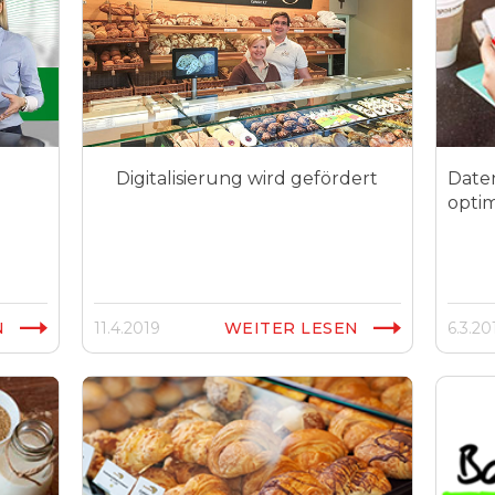
Digitalisierung wird gefördert
Date
optim
N
11.4.2019
WEITER LESEN
6.3.20