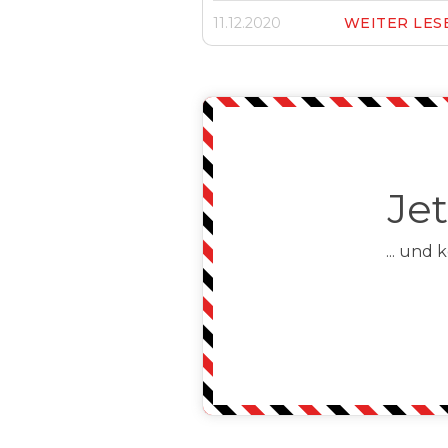
11.12.2020
WEITER LE
Je
... und