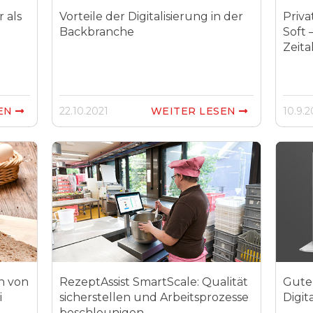
 als
Vorteile der Digitalisierung in der
Priv
Backbranche
Soft 
Zeita
SEN
22.10.2021
WEITER LESEN
10.9.2


n von
RezeptAssist SmartScale: Qualität
Gute
i
sicherstellen und Arbeitsprozesse
Digit
beschleunigen