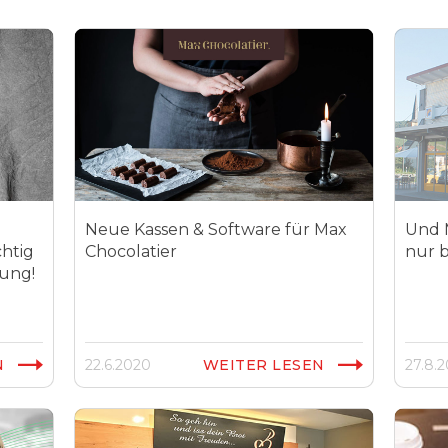
Neue Kassen & Software für Max
Und M
htig
Chocolatier
nur b
sung!
N
22.6.2020
WEITER LESEN
27.8.