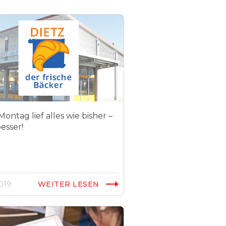
ontag lief alles wie bisher –
esser!
2019
WEITER LESEN