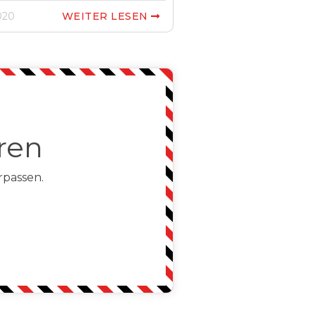
020
WEITER LESEN

ren
rpassen.