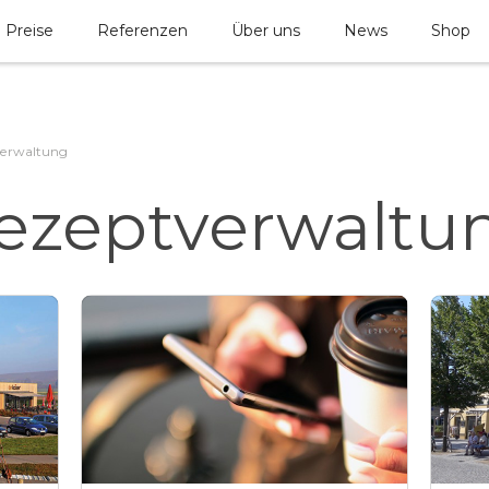
Preise
Referenzen
Über uns
News
Shop
verwaltung
ezeptverwaltu