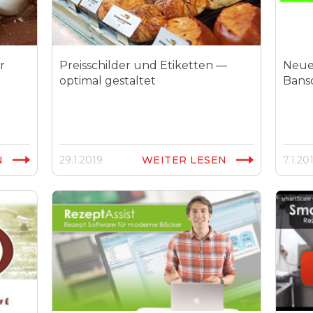
r
Preisschilder und Etiketten —
Neue
optimal gestaltet
Bans
N
29.1.2019
WEITER LESEN
7.1.20