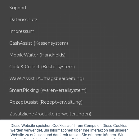
Support
Datenschutz
Impressum
CashAssist (Kassensystem)
MobileWaiter (Handhelds)
Click & Collect (Bestellsystem)
WaWiAssist (Auftragsbearbeitung)
SmartPicking (Warenverteilsystem)
RezeptAssist (Rezeptverwaltung)
ZusätzlicheProdukte (Erweiterungen)
Diese Website speichert Cookies auf Ihrem Computer. Diese Cookies
info@hssoft.de
werden verwendet, um Informationen über Ihre Interaktion mit unserer
Website zu erfassen und damit wir uns an Sie erinnern können. Wir
0721 754 037 50