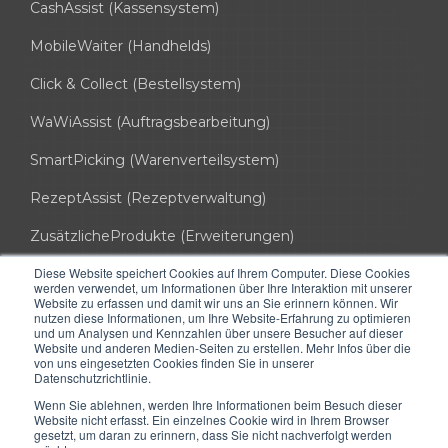
CashAssist (Kassensystem)
MobileWaiter (Handhelds)
Click & Collect (Bestellsystem)
WaWiAssist (Auftragsbearbeitung)
SmartPicking (Warenverteilsystem)
RezeptAssist (Rezeptverwaltung)
ZusätzlicheProdukte (Erweiterungen)
Diese Website speichert Cookies auf Ihrem Computer. Diese Cookies
info@hssoft.de
werden verwendet, um Informationen über Ihre Interaktion mit unserer
Website zu erfassen und damit wir uns an Sie erinnern können. Wir
0721 754 037 50
nutzen diese Informationen, um Ihre Website-Erfahrung zu optimieren
und um Analysen und Kennzahlen über unsere Besucher auf dieser
Website und anderen Medien-Seiten zu erstellen. Mehr Infos über die
HS-Soft AG
von uns eingesetzten Cookies finden Sie in unserer
kuia office (3. OG)
Datenschutzrichtlinie.
Hinterbergstrasse 16
6312 Steinhausen ZG
Wenn Sie ablehnen, werden Ihre Informationen beim Besuch dieser
Website nicht erfasst. Ein einzelnes Cookie wird in Ihrem Browser
gesetzt, um daran zu erinnern, dass Sie nicht nachverfolgt werden