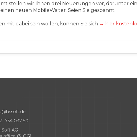
mt stellen wir Ihnen drei Neuerungen vor, darunter ein
einen neuen MobileWaiter. Seien Sie gespannt.
en mit dabei sein wollen, können Sie sich
→ hier kostenl
fo@hssoft.de
21 754 037 50
-Soft AG
a office (3. OG)