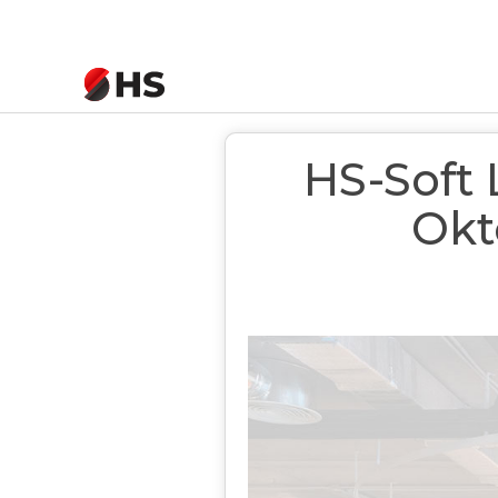
Startseite
>
News
>
HS-Soft Live: Jetzt
HS-Soft 
Okt