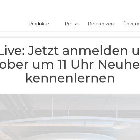
Produkte
Preise
Referenzen
Über u
 anmelden und am 7. Oktober um 11 Uhr Neuheiten kennenlernen
Live: Jetzt anmelden 
ober um 11 Uhr Neuhe
kennenlernen