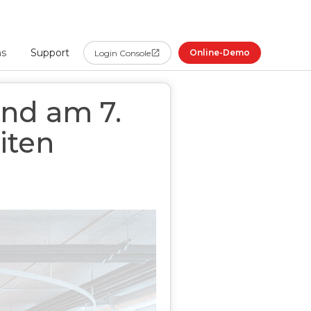
ns
Support
Online-Demo
Login Console
und am 7.
iten