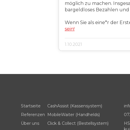
möglich zu machen. Insgesa
bargeldloses Bezahlen und 
Wenn Sie als eine*r der Erst
sein!
1.10.2021
Startseite
CashAssist (Kassensystem)
in
Referenzen
MobileWaiter (Handhelds)
07
Über uns
Click & Collect (Bestellsystem)
HS
kui